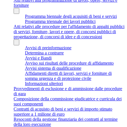
Atti relativi alla programmazione di lavori, opere, servizi e
forniture
Programma biennale degli acquisiti di beni e servizi
Programma triennale dei lavori pubblici
Atti relativi alle procedure per l'affidamento di appalti pubblici
di servizi, forniture, lavori e opere, di concorsi pubblici di
progettazione, di concorsi di idee e di concessioni
Avvisi di preinformazione
Determina a contrarre
Avvisi e Bandi
Avviso sui risultati delle procedure di affidamento
Avvisi sistema di qualificazione
Affidamenti diretti di lavori, servizi e forniture di
somma urgenza e di protezione civile
Informazioni ulteriori
Provvedimenti di esclusione e di ammissione dalle procedure
di gara
Composizione della commissione giudicatrice e curricula dei
suoi componenti
Contratti di acquisto di beni e servizi di importo stimato
superiore a 1 milione di euro
Resoconti della gestione finanziaria dei contratti al termine
della loro esecuzione