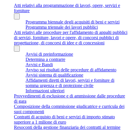
Atti relativi alla programmazione di lavori, opere, servizi e
forniture
Programma biennale degli acquisiti di beni e servizi
Programma triennale dei lavori pubblici
Atti relativi alle procedure per l'affidamento di appalti pubblici
di servizi, forniture, lavori e opere, di concorsi pubblici di
progettazione, di concorsi di idee e di concessioni
Avvisi di preinformazione
Determina a contrarre
Avvisi e Bandi
Avviso sui risultati delle procedure di affidamento
Avvisi sistema di qualificazione
Affidamenti diretti di lavori, servizi e forniture di
somma urgenza e di protezione civile
Informazioni ulteriori
Provvedimenti di esclusione e di ammissione dalle procedure
di gara
Composizione della commissione giudicatrice e curricula dei
suoi componenti
Contratti di acquisto di beni e servizi di importo stimato
superiore a 1 milione di euro
Resoconti della gestione finanziaria dei contratti al termine