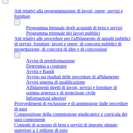
Atti relativi alla programmazione di lavori, opere, servizi e
forniture
Programma biennale degli acquisiti di beni e servizi
Programma triennale dei lavori pubblici
Atti relativi alle procedure per l'affidamento di appalti pubblici
di servizi, forniture, lavori e opere, di concorsi pubblici di
progettazione, di concorsi di idee e di concessioni
Avvisi di preinformazione
Determina a contrarre
Avvisi e Bandi
Avviso sui risultati delle procedure di affidamento
Avvisi sistema di qualificazione
Affidamenti diretti di lavori, servizi e forniture di
somma urgenza e di protezione civile
Informazioni ulteriori
Provvedimenti di esclusione e di ammissione dalle procedure
di gara
Composizione della commissione giudicatrice e curricula dei
suoi componenti
Contratti di acquisto di beni e servizi di importo stimato
superiore a 1 milione di euro