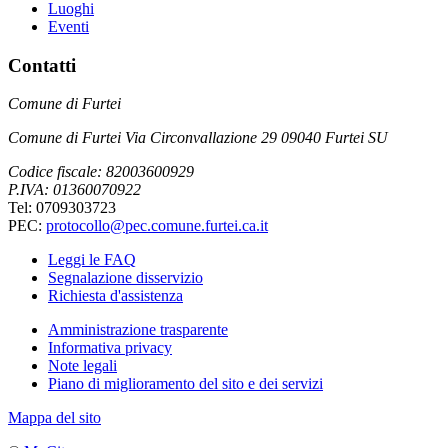
Luoghi
Eventi
Contatti
Comune di Furtei
Comune di Furtei Via Circonvallazione 29 09040 Furtei SU
Codice fiscale: 82003600929
P.IVA: 01360070922
Tel: 0709303723
PEC:
protocollo@pec.comune.furtei.ca.it
Leggi le FAQ
Segnalazione disservizio
Richiesta d'assistenza
Amministrazione trasparente
Informativa privacy
Note legali
Piano di miglioramento del sito e dei servizi
Mappa del sito