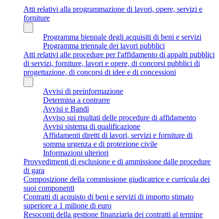
Atti relativi alla programmazione di lavori, opere, servizi e
forniture
Programma biennale degli acquisiti di beni e servizi
Programma triennale dei lavori pubblici
Atti relativi alle procedure per l'affidamento di appalti pubblici
di servizi, forniture, lavori e opere, di concorsi pubblici di
progettazione, di concorsi di idee e di concessioni
Avvisi di preinformazione
Determina a contrarre
Avvisi e Bandi
Avviso sui risultati delle procedure di affidamento
Avvisi sistema di qualificazione
Affidamenti diretti di lavori, servizi e forniture di
somma urgenza e di protezione civile
Informazioni ulteriori
Provvedimenti di esclusione e di ammissione dalle procedure
di gara
Composizione della commissione giudicatrice e curricula dei
suoi componenti
Contratti di acquisto di beni e servizi di importo stimato
superiore a 1 milione di euro
Resoconti della gestione finanziaria dei contratti al termine