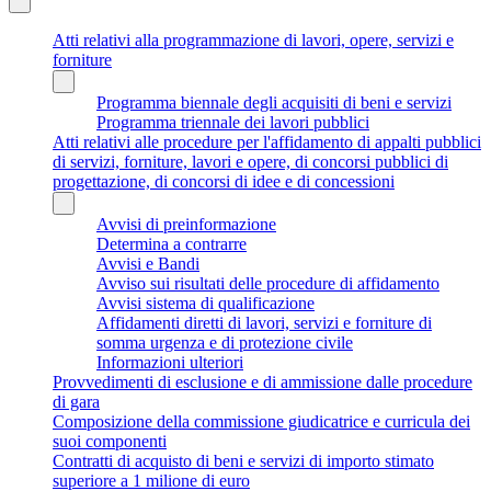
Atti relativi alla programmazione di lavori, opere, servizi e
forniture
Programma biennale degli acquisiti di beni e servizi
Programma triennale dei lavori pubblici
Atti relativi alle procedure per l'affidamento di appalti pubblici
di servizi, forniture, lavori e opere, di concorsi pubblici di
progettazione, di concorsi di idee e di concessioni
Avvisi di preinformazione
Determina a contrarre
Avvisi e Bandi
Avviso sui risultati delle procedure di affidamento
Avvisi sistema di qualificazione
Affidamenti diretti di lavori, servizi e forniture di
somma urgenza e di protezione civile
Informazioni ulteriori
Provvedimenti di esclusione e di ammissione dalle procedure
di gara
Composizione della commissione giudicatrice e curricula dei
suoi componenti
Contratti di acquisto di beni e servizi di importo stimato
superiore a 1 milione di euro