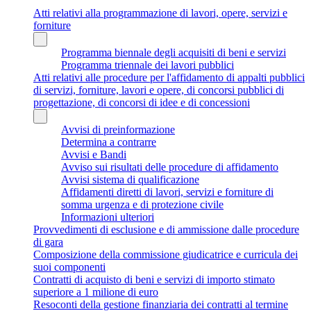
Atti relativi alla programmazione di lavori, opere, servizi e
forniture
Programma biennale degli acquisiti di beni e servizi
Programma triennale dei lavori pubblici
Atti relativi alle procedure per l'affidamento di appalti pubblici
di servizi, forniture, lavori e opere, di concorsi pubblici di
progettazione, di concorsi di idee e di concessioni
Avvisi di preinformazione
Determina a contrarre
Avvisi e Bandi
Avviso sui risultati delle procedure di affidamento
Avvisi sistema di qualificazione
Affidamenti diretti di lavori, servizi e forniture di
somma urgenza e di protezione civile
Informazioni ulteriori
Provvedimenti di esclusione e di ammissione dalle procedure
di gara
Composizione della commissione giudicatrice e curricula dei
suoi componenti
Contratti di acquisto di beni e servizi di importo stimato
superiore a 1 milione di euro
Resoconti della gestione finanziaria dei contratti al termine