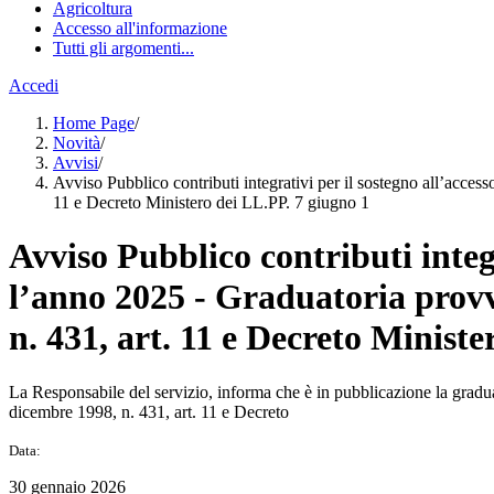
Agricoltura
Accesso all'informazione
Tutti gli argomenti...
Accedi
Home Page
/
Novità
/
Avvisi
/
Avviso Pubblico contributi integrativi per il sostegno all’access
11 e Decreto Ministero dei LL.PP. 7 giugno 1
Avviso Pubblico contributi integr
l’anno 2025 - Graduatoria provvi
n. 431, art. 11 e Decreto Minist
La Responsabile del servizio, informa che è in pubblicazione la graduato
dicembre 1998, n. 431, art. 11 e Decreto
Data:
30 gennaio 2026